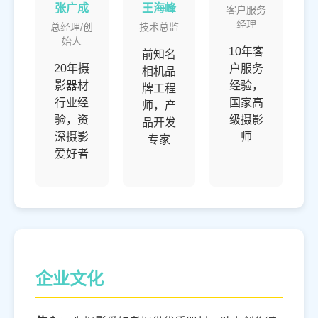
张广成
王海峰
客户服务
经理
总经理/创
技术总监
始人
10年客
前知名
20年摄
户服务
相机品
影器材
经验，
牌工程
行业经
国家高
师，产
验，资
级摄影
品开发
深摄影
师
专家
爱好者
企业文化